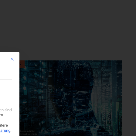
Mit diesem Button wird der Dialog geschlossen. Seine Funktionalität ist i
Juli 2025
en sind
rn.
itere
lärung
.