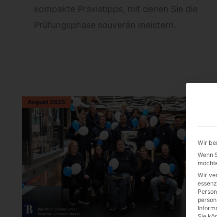
kompakte Praxistipps, mit denen Sie die
Prüfungsphase souverän meistern.
August 2025
Wir be
Wenn Si
möchte
Wir ve
essenz
Person
person
Inform
Sie kö