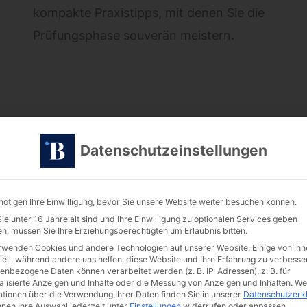
kompakte Praxistipps, mit denen Sie die
Prüfungsphase souverän meistern.
August 2025
Datenschutzeinstellungen
nötigen Ihre Einwilligung, bevor Sie unsere Website weiter besuchen können.
e unter 16 Jahre alt sind und Ihre Einwilligung zu optionalen Services geben
n, müssen Sie Ihre Erziehungsberechtigten um Erlaubnis bitten.
rwenden Cookies und andere Technologien auf unserer Website. Einige von ihn
iell, während andere uns helfen, diese Website und Ihre Erfahrung zu verbesse
enbezogene Daten können verarbeitet werden (z. B. IP-Adressen), z. B. für
alisierte Anzeigen und Inhalte oder die Messung von Anzeigen und Inhalten.
We
ationen über die Verwendung Ihrer Daten finden Sie in unserer
Datenschutzerk
nnen Ihre Auswahl jederzeit unter
Einstellungen
widerrufen oder anpassen.