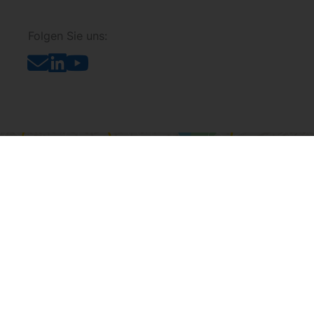
Folgen Sie uns:
Sie sehen gerade einen Platzhalterinhalt von
Google Maps
. Um
auf den eigentlichen Inhalt zuzugreifen, klicken Sie auf die
Schaltfläche unten. Bitte beachten Sie, dass dabei Daten an
Drittanbieter weitergegeben werden.
Mehr Informationen
Inhalt entsperren
Erforderlichen Service akzeptieren und Inhalte
entsperren