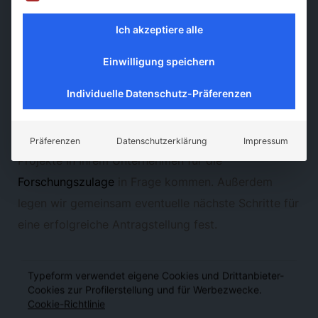
Informieren Sie sich in einem
Ich akzeptiere alle
unverbindlichen
Einwilligung speichern
Beratungsgespräch
Individuelle Datenschutz-Präferenzen
In einem kostenlosen und unverbindlichen
Erstgespräch ermitteln wir mit Ihnen, ob und welche
Präferenzen
Datenschutzerklärung
Impressum
Projekte in Ihrem Unternehmen für die
Forschungszulage
in Frage kommen. Außerdem
legen wir gemeinsam eventuelle nächste Schritte für
eine erfolgreiche Antragstellung fest.