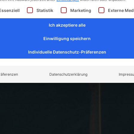
olgt eine Liste der Service-Gruppen, für die eine Einw
Essenziell
Statistik
Marketing
Externe Med
Ich akzeptiere alle
Einwilligung speichern
Individuelle Datenschutz-Präferenzen
räferenzen
Datenschutzerklärung
Impress