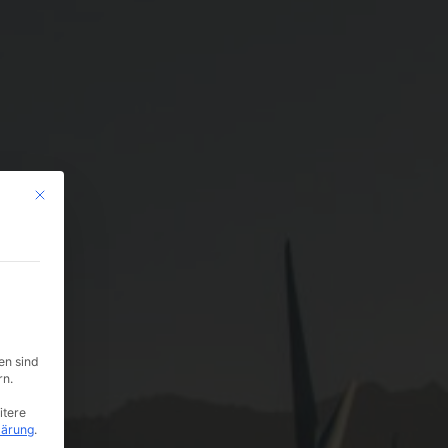
Mit diesem Button wird der Dialog geschlossen. Seine Funktionalität ist i
en sind
rn.
itere
lärung
.