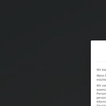
Wir be
Wenn Si
möchte
Wir ve
essenz
Person
person
Inform
Sie kö