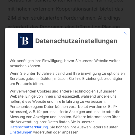
mit hohem externem Kooperationsanteil bietet das
ZIM einen strukturierten Förderrahmen. Allerdings
erfordert das Programm eine frühzeitige Planung,
Mit die
da der Antrag zwingend vor Projektbeginn gestellt
Datenschutzeinstellungen
werden muss und die Bewilligung vom verfügbaren
Förderbudget abhängt.
Wir benötigen Ihre Einwilligung, bevor Sie unsere Website weiter
besuchen können.
Das ZIM eignet sich damit weniger als dauerhafte
Wenn Sie unter 16 Jahre alt sind und Ihre Einwilligung zu optionalen
Services geben möchten, müssen Sie Ihre Erziehungsberechtigten
Förderbasis, sondern vielmehr als punktuelle
um Erlaubnis bitten.
Unterstützung einzelner Innovationsschritte. Richtig
Wir verwenden Cookies und andere Technologien auf unserer
Website. Einige von ihnen sind essenziell, während andere uns
eingesetzt, kann es ein wertvoller Baustein innerhalb
helfen, diese Website und Ihre Erfahrung zu verbessern.
Personenbezogene Daten können verarbeitet werden (z. B. IP-
einer übergeordneten Innovations- und
Adressen), z. B. für personalisierte Anzeigen und Inhalte oder die
Förderstrategie sein.
Messung von Anzeigen und Inhalten.
Weitere Informationen über
die Verwendung Ihrer Daten finden Sie in unserer
Datenschutzerklärung
.
Sie können Ihre Auswahl jederzeit unter
Einstellungen
widerrufen oder anpassen.