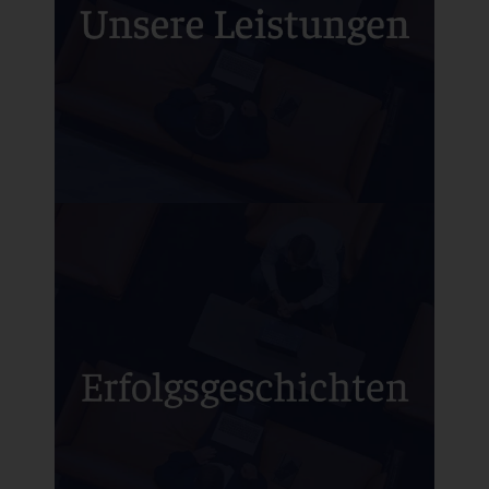
und darüber hinaus. Persönlich,
strukturiert und immer mit dem Blick für
das Wesentliche.
Unsere Leistungen
Unsere Mandant:innen zeigen, was
möglich ist, wenn aus einer Idee ein
gefördertes Innovationsprojekt wird.
Jede Erfolgsgeschichte steht für
Vertrauen, partnerschaftliche
Zusammenarbeit und den Mut,
gemeinsam neue Wege zu gehen.