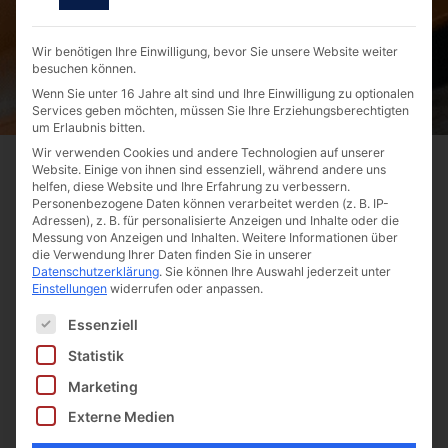
Fördermittel in den
letzten zehn Jahren generiert
Wir benötigen Ihre Einwilligung, bevor Sie unsere Website weiter
besuchen können.
Wenn Sie unter 16 Jahre alt sind und Ihre Einwilligung zu optionalen
Services geben möchten, müssen Sie Ihre Erziehungsberechtigten
um Erlaubnis bitten.
Wir verwenden Cookies und andere Technologien auf unserer
Website. Einige von ihnen sind essenziell, während andere uns
helfen, diese Website und Ihre Erfahrung zu verbessern.
Personenbezogene Daten können verarbeitet werden (z. B. IP-
Adressen), z. B. für personalisierte Anzeigen und Inhalte oder die
Messung von Anzeigen und Inhalten.
Weitere Informationen über
Aktuelles
die Verwendung Ihrer Daten finden Sie in unserer
Datenschutzerklärung
.
Sie können Ihre Auswahl jederzeit unter
Einstellungen
widerrufen oder anpassen.
Es folgt eine Liste der Service-Gruppen, für die ein
Essenziell
Statistik
Juli 2026
Marketing
Externe Medien