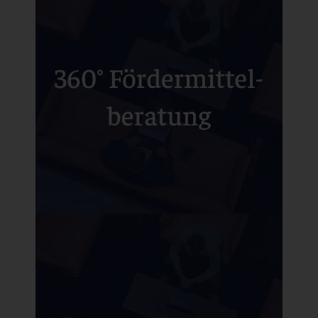
Von der ersten Idee bis zur finalen
Umsetzung: Mit unserem ganzheitlichen
Beratungsansatz begleiten wir Sie
zuverlässig durch alle Phasen der
Fördermittelbeantragung für maximale
Wirkung und nachhaltigen Erfolg – heute
und in Zukunft.
360° Fördermittelberatung
Unsere Leistungen decken alle
wesentlichen Schritte ab: von der ersten
Analyse über die detaillierte
Projektprüfung bis zur Antragstellung