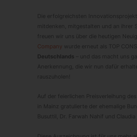
Die erfolgreichsten Innovationsprojekte
mitdenken, mitgestalten und an ihrer 
freuen wir uns über die heutigen Neuig
Company
wurde erneut als TOP CONSU
Deutschlands
– und das macht uns gan
Anerkennung, die wir nun dafür erhalte
rauszuholen!
Auf der feierlichen Preisverleihung de
in Mainz gratulierte der ehemalige B
Busuttil, Dr. Farwah Nahif und Claudi
Diese Auszeichnung ist für uns mehr a