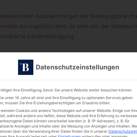
deutendsten Auszeichnungen der Beratungsbranche 
amedia
durchgeführt wird, ist eine von der wissensch
nzipierte Kundenbefragung.
die Bewertungen echter Mandant:innen – und damit ge
beit auf Augenhöhe.
Datenschutzeinstellungen
riedenheit
konnten wir Bestnoten erzielen.
Alle be
nötigen Ihre Einwilligung, bevor Sie unsere Website weiter besuchen können.
s, das uns besonders freut, weil es den Kern unseres
e unter 16 Jahre alt sind und Ihre Einwilligung zu optionalen Services geben
n, müssen Sie Ihre Erziehungsberechtigten um Erlaubnis bitten.
orientiert zu beraten
.
rwenden Cookies und andere Technologien auf unserer Website. Einige von ihn
iell, während andere uns helfen, diese Website und Ihre Erfahrung zu verbesse
enbezogene Daten können verarbeitet werden (z. B. IP-Adressen), z. B. für
 Team
alisierte Anzeigen und Inhalte oder die Messung von Anzeigen und Inhalten.
We
ationen über die Verwendung Ihrer Daten finden Sie in unserer
Datenschutzerk
nnen Ihre Auswahl jederzeit unter
Einstellungen
widerrufen oder anpassen.