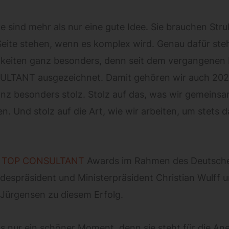
 sind mehr als nur eine gute Idee. Sie brauchen Struk
Seite stehen, wenn es komplex wird. Genau dafür ste
keiten ganz besonders, denn seit dem vergangenen Fre
LTANT ausgezeichnet. Damit gehören wir auch 2025 
z besonders stolz. Stolz auf das, was wir gemeinsam
n. Und stolz auf die Art, wie wir arbeiten, um stets
s
TOP CONSULTANT
Awards im Rahmen des Deutschen
undespräsident und Ministerpräsident Christian Wulf
a Jürgensen zu diesem Erfolg.
ls nur ein schöner Moment, denn sie steht für die Ane