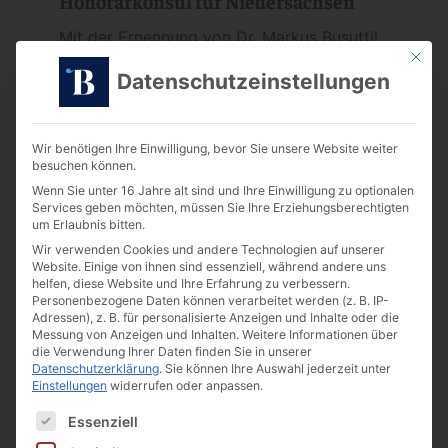
Honorarkonsul für Niedersachsen
Mit der Ernennung von Dr. Markus Busuttil
Mit die
zum britischen Honorarkonsul für
Datenschutzeinstellungen
Niedersachsen erhält eine langjährige
Verbindung zum Vereinigten Königreich
Wir benötigen Ihre Einwilligung, bevor Sie unsere Website weiter
eine besondere Fortsetzung. Was 2007 mit
besuchen können.
einem Auslandsstudium in Wales begann,
Wenn Sie unter 16 Jahre alt sind und Ihre Einwilligung zu optionalen
Services geben möchten, müssen Sie Ihre Erziehungsberechtigten
führte über 13 Jahre Leben und Arbeiten in
um Erlaubnis bitten.
Großbritannien schließlich zurück nach
Wir verwenden Cookies und andere Technologien auf unserer
Website. Einige von ihnen sind essenziell, während andere uns
Hannover. In diesem Beitrag werfen wir
helfen, diese Website und Ihre Erfahrung zu verbessern.
Personenbezogene Daten können verarbeitet werden (z. B. IP-
einen Blick auf seinen Weg, die Bedeutung
Adressen), z. B. für personalisierte Anzeigen und Inhalte oder die
Messung von Anzeigen und Inhalten.
Weitere Informationen über
des Ehrenamts und den Einfluss dieser
die Verwendung Ihrer Daten finden Sie in unserer
internationalen Erfahrungen auf die
Datenschutzerklärung
.
Sie können Ihre Auswahl jederzeit unter
Einstellungen
widerrufen oder anpassen.
Entstehung von Busuttil & Company.
Es folgt eine Liste der Service-Gruppen, für die ein
Essenziell