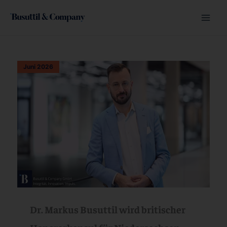
Zum
Inhalt
Mai
springen
Men
Juni 2026
Dr. Markus Busuttil wird britischer