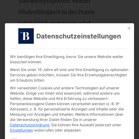
Softwareprojekten: Woran
Förderfähigkeit in der Praxis
tatsächlich gemessen wird
Mit die
Die Forschungszulage ist für viele
Datenschutzeinstellungen
Unternehmen aus dem Softwarebereich ein
zentraler Hebel, um innovative
Wir benötigen Ihre Einwilligung, bevor Sie unsere Website weiter
Entwicklungsprojekte zu finanzieren.
besuchen können.
Gleichzeitig zeigt sich in der Praxis, dass
Wenn Sie unter 16 Jahre alt sind und Ihre Einwilligung zu optionalen
Services geben möchten, müssen Sie Ihre Erziehungsberechtigten
gerade Softwarevorhaben häufig abgelehnt
um Erlaubnis bitten.
werden, oft trotz erheblicher
Wir verwenden Cookies und andere Technologien auf unserer
Website. Einige von ihnen sind essenziell, während andere uns
Entwicklungsaufwände. Der Grund dafür
helfen, diese Website und Ihre Erfahrung zu verbessern.
Personenbezogene Daten können verarbeitet werden (z. B. IP-
muss nicht zwingend im Projekt selbst
Adressen), z. B. für personalisierte Anzeigen und Inhalte oder die
Messung von Anzeigen und Inhalten.
Weitere Informationen über
liegen. In diesem Artikel beleuchten wir ein
die Verwendung Ihrer Daten finden Sie in unserer
Datenschutzerklärung
.
Sie können Ihre Auswahl jederzeit unter
Urteil des Verwaltungsgerichts Berlin, das
Einstellungen
widerrufen oder anpassen.
die Förderfähigkeit eines Softwareprojekts