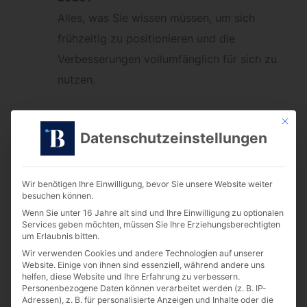
Alles, was Sie wissen müssen, um sich
frühzeitig zu positionieren und die
Verbesserungen vollumfänglich für sich zu
nutzen.
Ob Sie bereits erste Berührungspunkte mit der
Mit die
Datenschutzeinstellungen
Forschungszulage hatten oder das Thema
bislang aufgeschoben haben: Dieses Webinar
richtet sich an Entscheider:innen, die Potenziale
Wir benötigen Ihre Einwilligung, bevor Sie unsere Website weiter
besuchen können.
erkennen und informierte Entscheidungen treffen
Wenn Sie unter 16 Jahre alt sind und Ihre Einwilligung zu optionalen
wollen.
Services geben möchten, müssen Sie Ihre Erziehungsberechtigten
um Erlaubnis bitten.
Wir verwenden Cookies und andere Technologien auf unserer
Website. Einige von ihnen sind essenziell, während andere uns
helfen, diese Website und Ihre Erfahrung zu verbessern.
Programm
Personenbezogene Daten können verarbeitet werden (z. B. IP-
Adressen), z. B. für personalisierte Anzeigen und Inhalte oder die