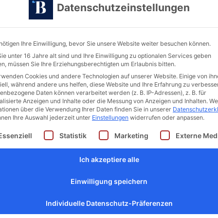
Datenschutzeinstellungen
nötigen Ihre Einwilligung, bevor Sie unsere Website weiter besuchen können.
e unter 16 Jahre alt sind und Ihre Einwilligung zu optionalen Services geben
n, müssen Sie Ihre Erziehungsberechtigten um Erlaubnis bitten.
rwenden Cookies und andere Technologien auf unserer Website. Einige von ihn
iell, während andere uns helfen, diese Website und Ihre Erfahrung zu verbesse
enbezogene Daten können verarbeitet werden (z. B. IP-Adressen), z. B. für
alisierte Anzeigen und Inhalte oder die Messung von Anzeigen und Inhalten.
We
ationen über die Verwendung Ihrer Daten finden Sie in unserer
Datenschutzerk
nnen Ihre Auswahl jederzeit unter
Einstellungen
widerrufen oder anpassen.
olgt eine Liste der Service-Gruppen, für die eine Einw
Essenziell
Statistik
Marketing
Externe Med
Ich akzeptiere alle
Einwilligung speichern
Individuelle Datenschutz-Präferenzen